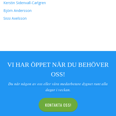
Kerstin Sidenvall-Carlgren
Björn Andersson
Sissi Axelsson
VI HAR ÖPPET NÄR DU BEHÖVER
OSS!
Du når någon av oss eller våra medarbetare dygnet runt alla
dagar i veckan.
KONTAKTA OSS!