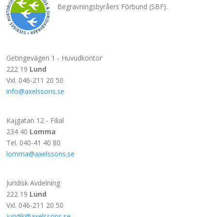
Begravningsbyråers Förbund (SBF).
Getingevägen 1 - Huvudkontor
222 19
Lund
Vxl. 046-211 20 50
info@axelssons.se
Kajgatan 12 - Filial
234 40
Lomma
Tel. 040-41 40 80
lomma@axelssons.se
Juridisk Avdelning
222 19
Lund
Vxl. 046-211 20 50
juridik@axelssons.se