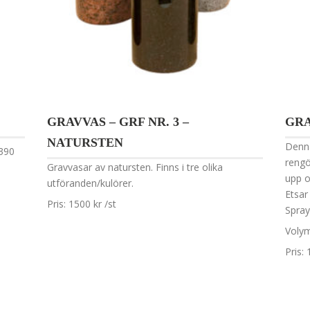
GR
GRAVVAS – GRF NR. 3 –
NATURSTEN
Denna
 390
rengö
Gravvasar av natursten. Finns i tre olika
upp o
utföranden/kulörer.
Etsar
Pris: 1500 kr /st
Spray
Volym:
Pris: 