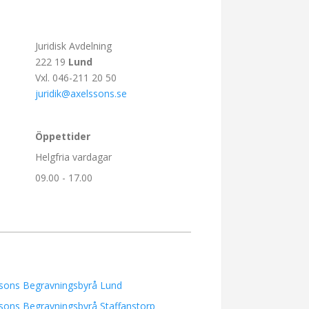
Juridisk Avdelning
222 19
Lund
Vxl. 046-211 20 50
juridik@axelssons.se
Öppettider
Helgfria vardagar
09.00 - 17.00
sons Begravningsbyrå Lund
sons Begravningsbyrå Staffanstorp