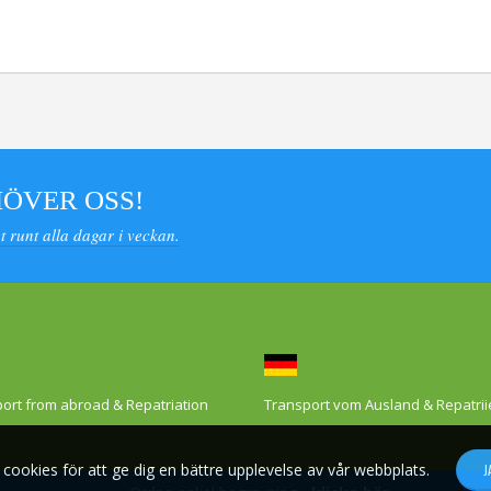
HÖVER OSS!
 runt alla dagar i veckan.
ort from abroad & Repatriation
Transport vom Ausland & Repatri
 cookies för att ge dig en bättre upplevelse av vår webbplats.