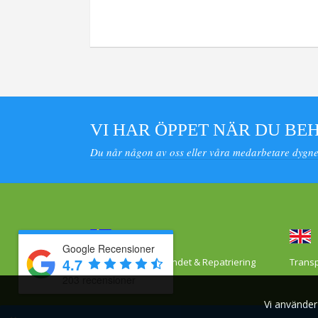
VI HAR ÖPPET NÄR DU BE
Du når någon av oss eller våra medarbetare dygnet
Google Recensioner
4.7
Transport från utlandet & Repatriering
Transp
203 recensioner
Vi använder