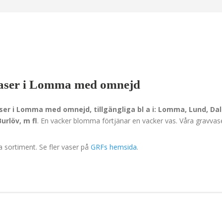
vaser i Lomma med omnejd
ser i Lomma
med omnejd, tillgängliga bl a i: Lomma, Lund, Da
urlöv, m fl
. En vacker blomma förtjänar en vacker vas. Våra gravvas
ra sortiment. Se fler vaser på
GRFs hemsida
.