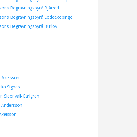
sons Begravningsbyrå Bjärred
ssons Begravningsbyrå Löddeköpinge
sons Begravningsbyrå Burlöv
 Axelsson
cka Signäs
in Sidenvall-Carlgren
n Andersson
 Axelsson