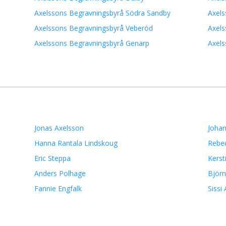
Axelssons Begravningsbyrå Södra Sandby
Axels
Axelssons Begravningsbyrå Veberöd
Axel
Axelssons Begravningsbyrå Genarp
Axels
Jonas Axelsson
Johan
Hanna Rantala Lindskoug
Rebe
Eric Steppa
Kerst
Anders Polhage
Björ
Fannie Engfalk
Sissi