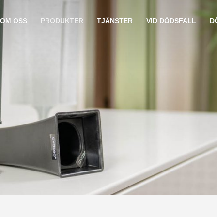
OM OSS
PRODUKTER
TJÄNSTER
VID DÖDSFALL
D