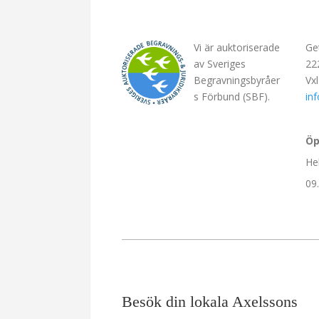
Vi är auktoriserade
Ge
av Sveriges
22
Begravningsbyråer
Vx
s Förbund (SBF).
in
Öp
He
09
Besök din lokala Axelssons