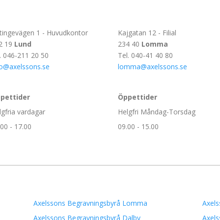
tingevägen 1 - Huvudkontor
Kajgatan 12 - Filial
2 19
Lund
234 40
Lomma
l. 046-211 20 50
Tel. 040-41 40 80
fo@axelssons.se
lomma@axelssons.se
pettider
Öppettider
lgfria vardagar
Helgfri Måndag-Torsdag
.00 - 17.00
09.00 - 15.00
Axelssons Begravningsbyrå Lomma
Axels
Axelssons Begravningsbyrå Dalby
Axels