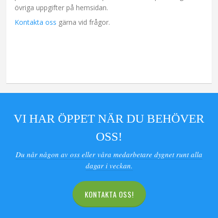
övriga uppgifter på hemsidan.
Kontakta oss
gärna vid frågor.
VI HAR ÖPPET NÄR DU BEHÖVER
OSS!
Du når någon av oss eller våra medarbetare dygnet runt alla
dagar i veckan.
KONTAKTA OSS!